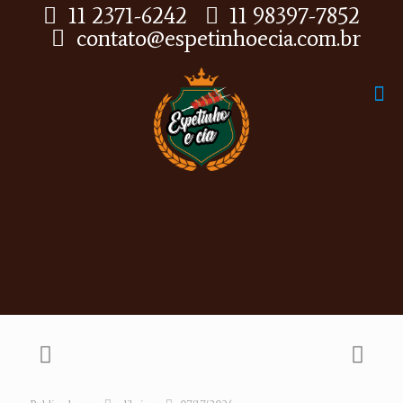
11 2371-6242
11 98397-7852
contato@espetinhoecia.com.br