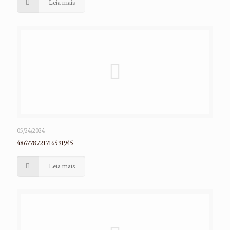
Leia mais
05/24/2024
486778721716591945
Leia mais