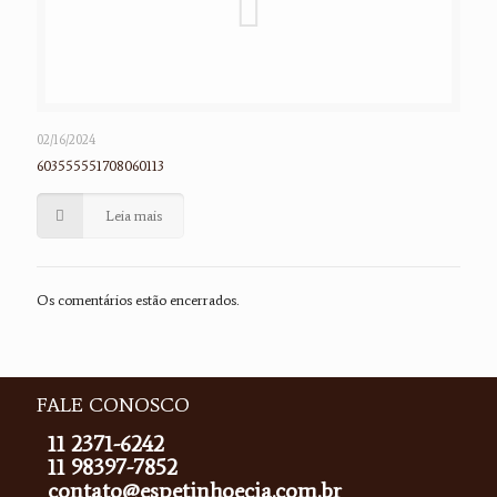
02/16/2024
603555551708060113
Leia mais
Os comentários estão encerrados.
FALE CONOSCO
11 2371-6242
11 98397-7852
contato@espetinhoecia.com.br