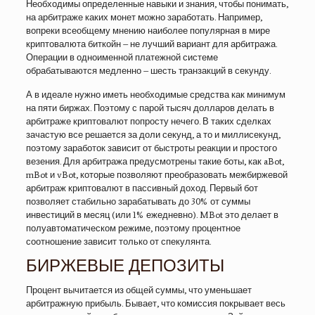
Необходимы определенные навыки и знания, чтобы понимать,
на арбитраже каких монет можно заработать. Например,
вопреки всеобщему мнению наиболее популярная в мире
криптовалюта биткойн – не лучший вариант для арбитража.
Операции в одноименной платежной системе
обрабатываются медленно – шесть транзакций в секунду.
А в идеале нужно иметь необходимые средства как минимум
на пяти биржах. Поэтому с парой тысяч долларов делать в
арбитраже криптовалют попросту нечего. В таких сделках
зачастую все решается за доли секунд, а то и миллисекунд,
поэтому заработок зависит от быстроты реакции и простого
везения. Для арбитража предусмотрены такие боты, как aBot,
mBot и vBot, которые позволяют преобразовать межбиржевой
арбитраж криптовалют в пассивный доход. Первый бот
позволяет стабильно зарабатывать до 30% от суммы
инвестиций в месяц (или 1% ежедневно). MBot это делает в
полуавтоматическом режиме, поэтому процентное
соотношение зависит только от спекулянта.
БИРЖЕВЫЕ ДЕПОЗИТЫ
Процент вычитается из общей суммы, что уменьшает
арбитражную прибыль. Бывает, что комиссия покрывает весь