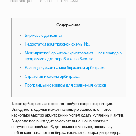
Publicado por
clikei
on
11/14/2022
Содержание
Биржевые депозиты
Недостатки арбитражной схемы №1
Межбиржевой арбитраж криптовалют — вся правда о
программах для заработка на биржах
Разница курсов на межбиржевом арбитраже
Стратегии и схемы арбитража
Программы и сервисы для сравнения курсов
Также арбитражная торговля требует скорости реакции.
Выгодность сделки может напрямую зависеть от того,
насколько быстро арбитражник успел сдать купленный актив.
В идеале все выглядит замечательно, но на практике
полученная прибыль будет намного меньше, поскольку
любая криптовалютная биржа взымает с операций трейдера