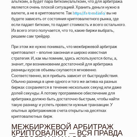
альткоин, а будет пара биткоин/альткоин, что для арбитража
является очень плохой ситуацией. Хранить деньги нужно в
валюте, а не в криптовалюте. Так
https://fx-trend.info/
вы не
будете зависеть от состояния криптовалютного рынка, где
если падает биткоин, то падает стоимость и всего остального.
Из всего этого получается, что то, какие биржи выбрать,
решаем сам трейдер.
При этом же нужно понимать, что межбиржевой арбитраж
криптовалют – вполне законная и широко известная
стратегия. И, как мы помним, здесь используются боты, а,
значит, при возникновении достаточной для арбитража
разницы курсов объемы скупаются мгновенно.
Соответственно, вся прибыль зависит от быстродействия.
Обычно разница в цене одного и того же актива на разных
биржах сохраняется в течение нескольких секунд или даже
долей секунды. А потому программное обеспечение для
арбитража должно быть достаточно быстрым, чтобы найти
такую разницу и успеть провести нужные транзакции. У
опытных арбитражников счета открыты на десятках
криптовалютных бирж.
МЕЖБИРЖЕВОЙ АРБИТРАЖ
КРИПТОВАЛЮТ — ВСЯ ПРАВДА