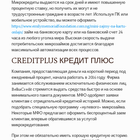
Микрокредиты выдаются на срок дней и имеют повышенную
процентную ставку, но получить их могут и не
трудоустроенные граждане в возрасте лет. Используя ПК или
мобильное устройство, вы можете оформить
https://www.emilymemorialfoundation.com.ng/mini-zajmy-na-kartu-
onlajn/
займ на банковскую карту или на банковский счет 24
часа из любого уголка мира. Высокая скорость выдачи
потребительских микрозаймов достигается благодаря
максимальной автоматизации всех процессов.
CREDITPLUS КРЕДИТ ПЛЮС
Компания, предоставляющая деньги на короткий период под
ежедневный процент, начала работать в 2016 году. Фирма
занимается обслуживанием исключительно физических лиц.
BelkaCredit стремится выдать средства быстро и на основе
минимального пакета документов. МФО одобряет заявки
клиентам с отрицательной кредитной историей. Можно, если
подобрать специальную программу «нулевого» микрозайма.
Некоторые МФО предлагают оформить беспроцентный заем
клиентам, впервые обратившимся за услугой
микрокредитования.
При этом не обязательно иметь хорошую кредитную историю.