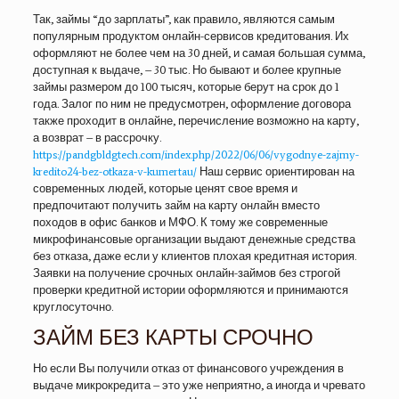
Так, займы “до зарплаты”, как правило, являются самым
популярным продуктом онлайн-сервисов кредитования. Их
оформляют не более чем на 30 дней, и самая большая сумма,
доступная к выдаче, – 30 тыс. Но бывают и более крупные
займы размером до 100 тысяч, которые берут на срок до 1
года. Залог по ним не предусмотрен, оформление договора
также проходит в онлайне, перечисление возможно на карту,
а возврат – в рассрочку.
https://pandgbldgtech.com/index.php/2022/06/06/vygodnye-zajmy-
kredito24-bez-otkaza-v-kumertau/
Наш сервис ориентирован на
современных людей, которые ценят свое время и
предпочитают получить займ на карту онлайн вместо
походов в офис банков и МФО. К тому же современные
микрофинансовые организации выдают денежные средства
без отказа, даже если у клиентов плохая кредитная история.
Заявки на получение срочных онлайн-займов без строгой
проверки кредитной истории оформляются и принимаются
круглосуточно.
ЗАЙМ БЕЗ КАРТЫ СРОЧНО
Но если Вы получили отказ от финансового учреждения в
выдаче микрокредита – это уже неприятно, а иногда и чревато